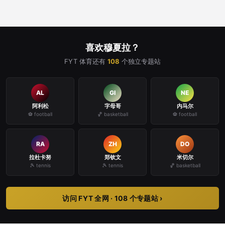
喜欢穆夏拉？
FYT 体育还有
108
个独立专题站
AL
GI
NE
阿利松
字母哥
内马尔
⚽ football
🏀 basketball
⚽ football
RA
ZH
DO
拉杜卡努
郑钦文
米切尔
🎾 tennis
🎾 tennis
🏀 basketball
访问 FYT 全网 · 108 个专题站 ›