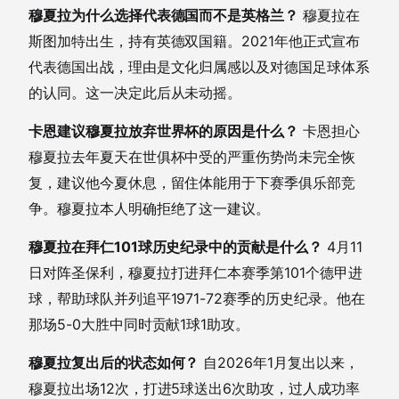
穆夏拉为什么选择代表德国而不是英格兰？
穆夏拉在
斯图加特出生，持有英德双国籍。2021年他正式宣布
代表德国出战，理由是文化归属感以及对德国足球体系
的认同。这一决定此后从未动摇。
卡恩建议穆夏拉放弃世界杯的原因是什么？
卡恩担心
穆夏拉去年夏天在世俱杯中受的严重伤势尚未完全恢
复，建议他今夏休息，留住体能用于下赛季俱乐部竞
争。穆夏拉本人明确拒绝了这一建议。
穆夏拉在拜仁101球历史纪录中的贡献是什么？
4月11
日对阵圣保利，穆夏拉打进拜仁本赛季第101个德甲进
球，帮助球队并列追平1971-72赛季的历史纪录。他在
那场5-0大胜中同时贡献1球1助攻。
穆夏拉复出后的状态如何？
自2026年1月复出以来，
穆夏拉出场12次，打进5球送出6次助攻，过人成功率