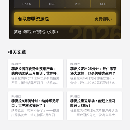
DAYS
HRS
MIN
SEC
领取赛季资源包
免费领取 ›
英超 ›
赛程 ›
资源包 ›
投票 ›
相关文章
PAGE2
PAGE2
穆夏拉脚踝伤势比预想严重：
穆夏拉复出25分钟：拜仁弗莱
缺席德国队三月集训，世界杯
堡大逆转，他是关键先生吗？
前景受考验
穆夏拉脚踝伤情比拜仁最初预估更
穆夏拉4月4日对阵弗莱堡复出25
严重，预计缺阵至四月，纳格尔斯
分钟，拜仁从0比2落后逆转3比
曼直言「太让人烦恼了」——
2。受伤264天后重返赛场，这25
2026世界杯前的关键时刻，这位
分钟究竟改变了什么？
德国新星如何面对第二次重大伤
PAGE2
PAGE2
穆夏拉8周倒计时：纳帅罕见开
穆夏拉重返草场：能赶上皇马
病？
口，世界杯名额危了？
欧冠大战吗？
纳帅直言「时间不多了」——穆夏
穆夏拉3月26日完成单独户外训练
拉踝伤复发，错过德国3月征召，
——距欧冠四分之一决赛皇马大战
距世界杯仅剩8周。他能否完成这
仅剩11天。7个月伤病煎熬后，他
场生死冲刺？
能否准时复出？