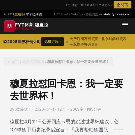
📩 订阅
FYT体育 · 数据驱动的中文体育报道
FYT主站
|
阿尔卡拉斯篇
FYT Sports Network · 你在浏览
musiala.fytpress.com
FYT体育.穆夏拉
M
FYT MUSIALA
免费订阅赛程更新 · 北京时间对照表 ·
⚽
×
2026世界杯倒计时
免费订阅 ›
夺冠概率每月更新
首页
›
热点深度解读
›
穆夏拉怼回卡恩：我一定要去世界杯！
穆夏拉怼回卡恩：我一定要
去世界杯！
By 双城少年
·
2026-04-17 12:11
·
2089字 · 阅5分钟
穆夏拉4月12日公开回应卡恩的跳过世界杯建议，创
101球德甲历史纪录后宣言：「我要帮助德国队」——